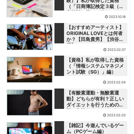
験）】私が取得した資格
（「日商簿記検定３級（日
商簿記３級）」編）
2023.10.18
【おすすめアーティスト】
音楽
ORIGINAL LOVEとは何者
か？【田島貴男】【渋谷
系】
2023.02.07
【資格】私が取得した資格
資格
（「情報システムマネジメ
ント試験（SG）」編）
2023.02.04
【有酸素運動・無酸素運
ダイエット
動】どちらが有利？正しい
ダイエットを行うための究
極の方法はコレだ！
2023.02.03
【雑記】今遊んでいるゲー
ゲーム
ム（PCゲーム編）