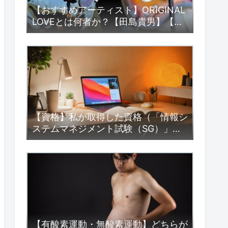
【おすすめアーティスト】ORIGINAL
LOVEとは何者か？【田島貴男】【渋
谷系】
【資格】私が取得した資格（「情報シ
ステムマネジメント試験（SG）」
編）
【有酸素運動・無酸素運動】どちらが