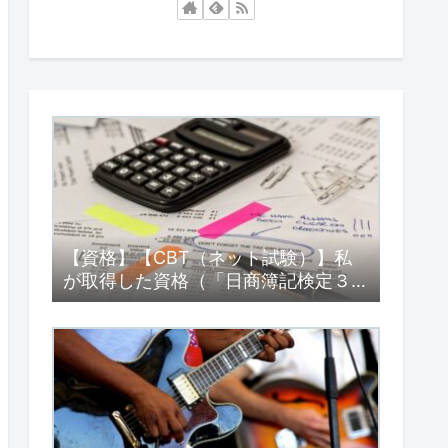
【資格】【CBT（ネット試験）】私
が取得した資格（「日商簿記検定３級
（日商簿記３級）」編）