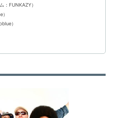
：FUNKAZY）
ue）
blue）